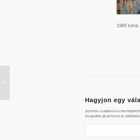
1989 körül,
Bizánci motívumok 2. –
nő / UJ_196
Hagyjon egy vála
Szeretne csatlakozni a beszélgeté
Nyugodtan járulj hozzá az alábbiakb