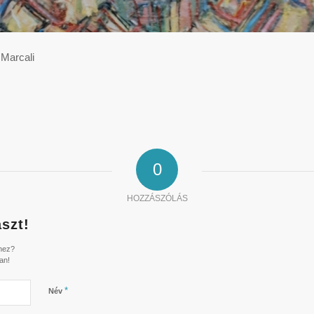
 Marcali
0
HOZZÁSZÓLÁS
szt!
shez?
an!
*
Név