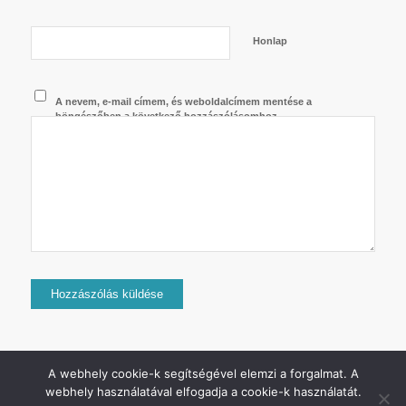
Honlap
A nevem, e-mail címem, és weboldalcímem mentése a
böngészőben a következő hozzászólásomhoz.
A webhely cookie-k segítségével elemzi a forgalmat. A
webhely használatával elfogadja a cookie-k használatát.
2024 © Copyright - Jurij Uszanov - Minden jog fenntartva.