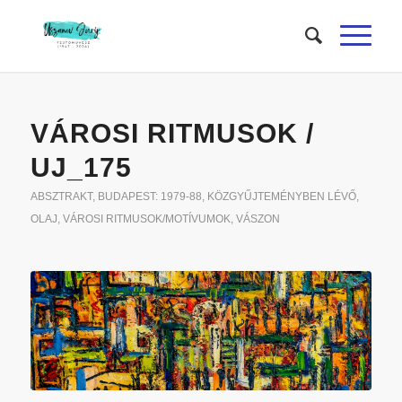
VÁROSI RITMUSOK /
UJ_175
ABSZTRAKT
,
BUDAPEST: 1979-88
,
KÖZGYŰJTEMÉNYBEN LÉVŐ
,
OLAJ
,
VÁROSI RITMUSOK/MOTÍVUMOK
,
VÁSZON