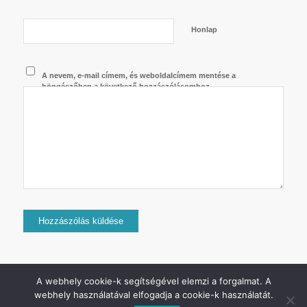
Honlap
A nevem, e-mail címem, és weboldalcímem mentése a
böngészőben a következő hozzászólásomhoz.
A webhely cookie-k segítségével elemzi a forgalmat. A
webhely használatával elfogadja a cookie-k használatát.
2024 © Copyright - Jurij Uszanov - Minden jog fenntartva.