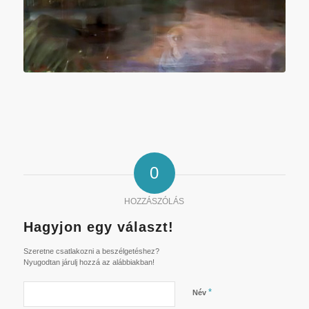
0
HOZZÁSZÓLÁS
Hagyjon egy választ!
Szeretne csatlakozni a beszélgetéshez?
Nyugodtan járulj hozzá az alábbiakban!
*
Név