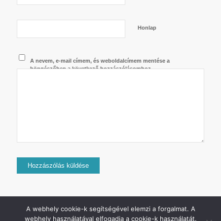
Honlap
A nevem, e-mail címem, és weboldalcímem mentése a
böngészőben a következő hozzászólásomhoz.
A webhely cookie-k segítségével elemzi a forgalmat. A
webhely használatával elfogadja a cookie-k használatát.