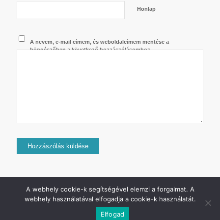
Honlap
A nevem, e-mail címem, és weboldalcímem mentése a
böngészőben a következő hozzászólásomhoz.
A webhely cookie-k segítségével elemzi a forgalmat. A
webhely használatával elfogadja a cookie-k használatát.
2024 © Copyright - Jurij Uszanov - Minden jog fenntartva.
Elfogad
Adatkezelési tájékoztató