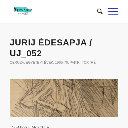
JURIJ ÉDESAPJA /
UJ_052
CERUZA
,
EGYETEMI ÉVEK: 1965-70
,
PAPÍR
,
PORTRÉ
1968 körül, Moszkva