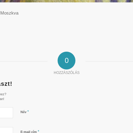
, Moszkva
0
HOZZÁSZÓLÁS
szt!
shez?
an!
*
Név
*
E-mail cím