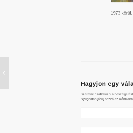
1973 körül
Almák / UJ_085
Hagyjon egy vála
Szeretne csatlakozni a beszélgeté
Nyugodtan járulj hozzá az alábbiakb