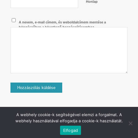
Honlap
A nevem, e-mail címem, és weboldalcímem mentése a
böngészőben a következő hozzászólásomhoz.
A webhely cookie-k segítségével elemzi a forgalmat. A
webhely használatával elfogadja a cookie-k használatát.
2024 © Copyright - Jurij Uszanov - Minden jog fenntartva.
Elfogad
Adatkezelési tájékoztató