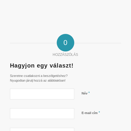
0
HOZZÁSZÓLÁS
Hagyjon egy választ!
Szeretne csatlakozni a beszélgetéshez?
Nyugodtan járulj hozzá az alábbiakban!
*
Név
*
E-mail cím