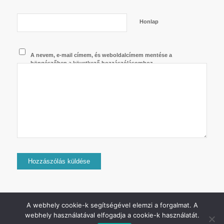
Honlap
A nevem, e-mail címem, és weboldalcímem mentése a
böngészőben a következő hozzászólásomhoz.
A webhely cookie-k segítségével elemzi a forgalmat. A
webhely használatával elfogadja a cookie-k használatát.
2024 © Copyright - Jurij Uszanov - Minden jog fenntartva.