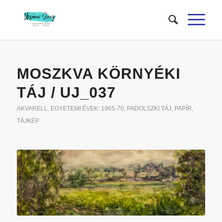
MOSZKVA KÖRNYÉKI
TÁJ / UJ_037
AKVARELL
,
EGYETEMI ÉVEK: 1965-70
,
PADOLSZKI TÁJ
,
PAPÍR
,
TÁJKÉP