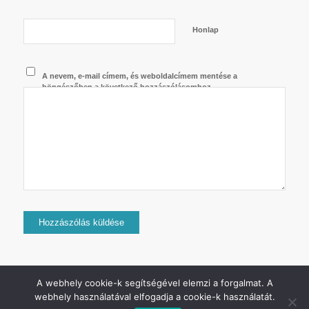
Honlap
A nevem, e-mail címem, és weboldalcímem mentése a
böngészőben a következő hozzászólásomhoz.
A webhely cookie-k segítségével elemzi a forgalmat. A
webhely használatával elfogadja a cookie-k használatát.
2024 © Copyright - Jurij Uszanov - Minden jog fenntartva.