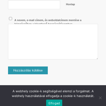
Honlap
A nevem, e-mail címem, és weboldalcímem mentése a
böngészőben a következő hozzászólásomhoz.
A webhely cookie-k segítségével elemzi a forgalmat. A
webhely használatával elfogadja a cookie-k használatát.
2024 © Copyright - Jurij Uszanov - Minden jog fenntartva.
Elfogad
Adatkezelési tájékoztató