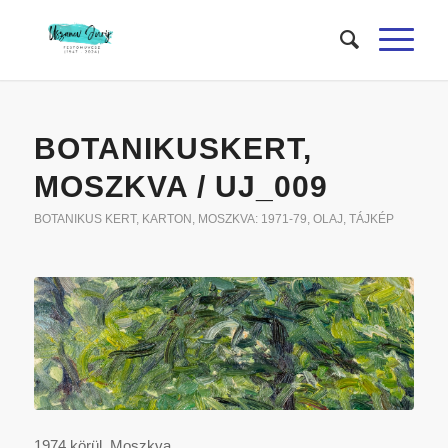
BOTANIKUSKERT,
MOSZKVA / UJ_009
BOTANIKUS KERT
,
KARTON
,
MOSZKVA: 1971-79
,
OLAJ
,
TÁJKÉP
1974 körül, Moszkva