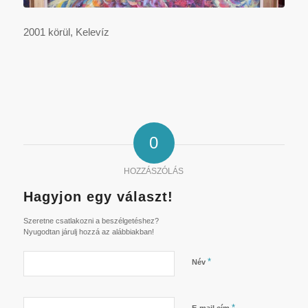
2001 körül, Kelevíz
0
HOZZÁSZÓLÁS
Hagyjon egy választ!
Szeretne csatlakozni a beszélgetéshez?
Nyugodtan járulj hozzá az alábbiakban!
*
Név
*
E-mail cím